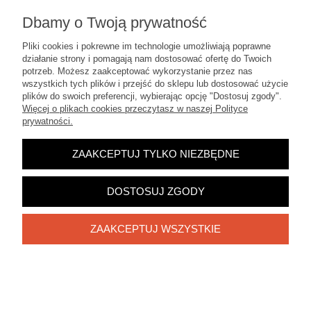
Dbamy o Twoją prywatność
Pliki cookies i pokrewne im technologie umożliwiają poprawne
działanie strony i pomagają nam dostosować ofertę do Twoich
potrzeb. Możesz zaakceptować wykorzystanie przez nas
wszystkich tych plików i przejść do sklepu lub dostosować użycie
plików do swoich preferencji, wybierając opcję "Dostosuj zgody".
TULIPANY LIMONKA RÓŻE (1040.5) KOMPOZYCJA
Więcej o plikach cookies przeczytasz w naszej Polityce
STROIK NA CMENTARZ GRÓB
prywatności.
165,00 zł
ZAAKCEPTUJ TYLKO NIEZBĘDNE
DO KOSZYKA
DOSTOSUJ ZGODY
ZAAKCEPTUJ WSZYSTKIE