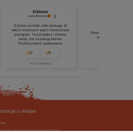
Elżbieta
Paulina
zweryfikowano
zweryfikowano
💪Dobry kontakt, miła obsługa. W
takich miejscach warto inwestować
Obsługa na najwyższym po
pieniądze. To porządny i słowny
wrócę po kolejne zak
sklep, nie oszukują klienta.
Profesjonalne opakowanie
produktu i estetyczne folie dodały
jeszcze więcej wartości
0
0
0
0
produktom. Szeroki asortyment,
dużo nowości. Polecam.
w tym miesiącu
w tym miesiącu
formacje o sklepie
irmie
cedura zgłaszania nielegalnych treści