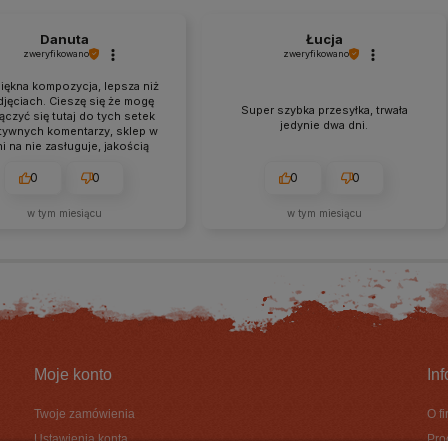
Danuta
Łucja
zweryfikowano
zweryfikowano
iękna kompozycja, lepsza niż
djęciach. Cieszę się że mogę
Super szybka przesyłka, trwała
ączyć się tutaj do tych setek
jedynie dwa dni.
tywnych komentarzy, sklep w
ni na nie zasługuje, jakością
mpozycji, obsługą, czasem
lizacji, pakowaniem. Gorąco
0
0
0
0
m wszystkim a ja już od teraz
estem ich stałą klientką❤️
w tym miesiącu
w tym miesiącu
Moje konto
In
Twoje zamówienia
O f
Ustawienia konta
Pro