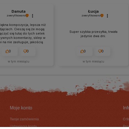
Danuta
Łucja
zweryfikowano
zweryfikowano
iękna kompozycja, lepsza niż
djęciach. Cieszę się że mogę
Super szybka przesyłka, trwała
ączyć się tutaj do tych setek
jedynie dwa dni.
tywnych komentarzy, sklep w
ni na nie zasługuje, jakością
mpozycji, obsługą, czasem
lizacji, pakowaniem. Gorąco
0
0
0
0
m wszystkim a ja już od teraz
estem ich stałą klientką❤️
w tym miesiącu
w tym miesiącu
Moje konto
In
Twoje zamówienia
O f
Ustawienia konta
Pro