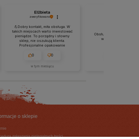
Elżbieta
Paulina
zweryfikowano
zweryfikowano
💪Dobry kontakt, miła obsługa. W
takich miejscach warto inwestować
Obsługa na najwyższym po
pieniądze. To porządny i słowny
wrócę po kolejne zak
sklep, nie oszukują klienta.
Profesjonalne opakowanie
produktu i estetyczne folie dodały
jeszcze więcej wartości
0
0
0
0
produktom. Szeroki asortyment,
dużo nowości. Polecam.
w tym miesiącu
w tym miesiącu
formacje o sklepie
irmie
cedura zgłaszania nielegalnych treści