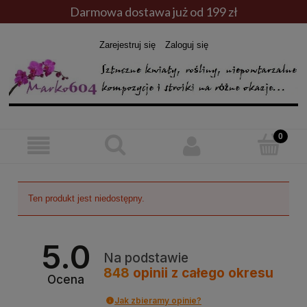
Darmowa dostawa już od 199 zł
Zarejestruj się
Zaloguj się
Ten produkt jest niedostępny.
5.0
Na podstawie
848
opinii
z całego okresu
Ocena
Jak zbieramy opinie?