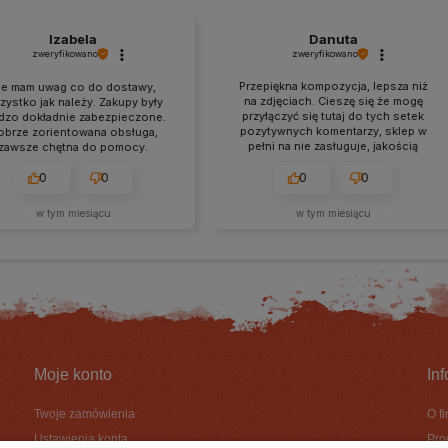
Izabela
Danuta
zweryfikowano
zweryfikowano
Przepiękna kompozycja, lepsza niż
 mam uwag co do dostawy,
na zdjęciach. Cieszę się że mogę
stko jak należy. Zakupy były
przyłączyć się tutaj do tych setek
zo dokładnie zabezpieczone.
pozytywnych komentarzy, sklep w
rze zorientowana obsługa,
pełni na nie zasługuje, jakością
awsze chętna do pomocy.
kompozycji, obsługą, czasem
realizacji, pakowaniem. Gorąco
0
0
0
0
polecam wszystkim a ja już od teraz
jestem ich stałą klientką❤️
w tym miesiącu
w tym miesiącu
Moje konto
In
Twoje zamówienia
O f
Ustawienia konta
Pro