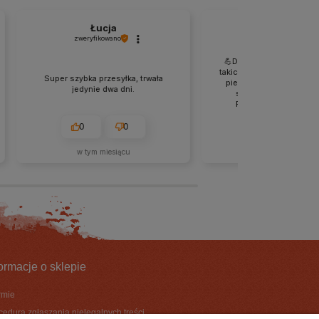
Łucja
Elżbieta
zweryfikowano
zweryfikowano
💪Dobry kontakt, miła obs
takich miejscach warto in
Super szybka przesyłka, trwała
pieniądze. To porządny i
jedynie dwa dni.
sklep, nie oszukują kli
Profesjonalne opakow
produktu i estetyczne foli
jeszcze więcej warto
0
0
0
0
produktom. Szeroki asor
dużo nowości. Polec
w tym miesiącu
w tym miesiącu
formacje o sklepie
irmie
cedura zgłaszania nielegalnych treści