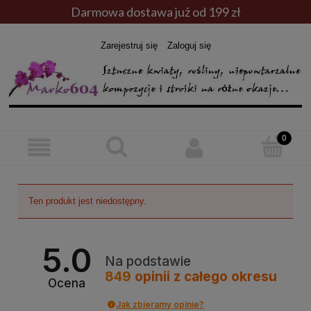
Darmowa dostawa już od 199 zł
Zarejestruj się
Zaloguj się
Ten produkt jest niedostępny.
5.0
Na podstawie
849
opinii
z całego okresu
Ocena
Jak zbieramy opinie?