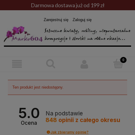
Darmowa dostawa już od 199 zł
Zarejestruj się
Zaloguj się
Ten produkt jest niedostępny.
5.0
Na podstawie
848
opinii
z całego okresu
Ocena
Jak zbieramy opinie?