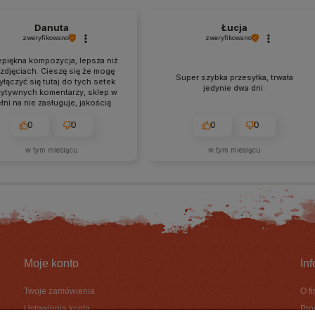
Danuta
Łucja
zweryfikowano
zweryfikowano
iękna kompozycja, lepsza niż
djęciach. Cieszę się że mogę
Super szybka przesyłka, trwała
ączyć się tutaj do tych setek
jedynie dwa dni.
tywnych komentarzy, sklep w
ni na nie zasługuje, jakością
mpozycji, obsługą, czasem
lizacji, pakowaniem. Gorąco
0
0
0
0
m wszystkim a ja już od teraz
estem ich stałą klientką❤️
w tym miesiącu
w tym miesiącu
Moje konto
In
Twoje zamówienia
O f
Ustawienia konta
Pro