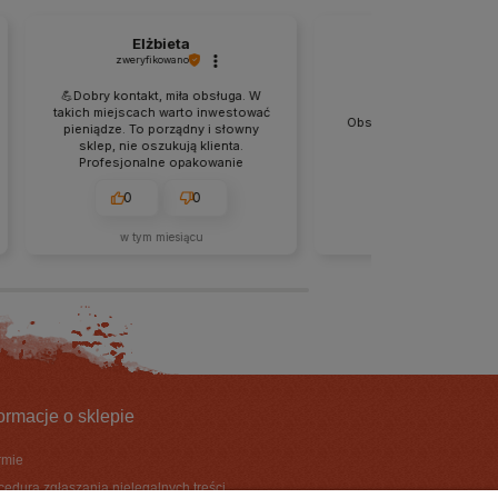
Elżbieta
Paulina
zweryfikowano
zweryfikowano
💪Dobry kontakt, miła obsługa. W
takich miejscach warto inwestować
Obsługa na najwyższym po
pieniądze. To porządny i słowny
wrócę po kolejne zak
sklep, nie oszukują klienta.
Profesjonalne opakowanie
produktu i estetyczne folie dodały
jeszcze więcej wartości
0
0
0
0
produktom. Szeroki asortyment,
dużo nowości. Polecam.
w tym miesiącu
2026-07-08
formacje o sklepie
irmie
cedura zgłaszania nielegalnych treści