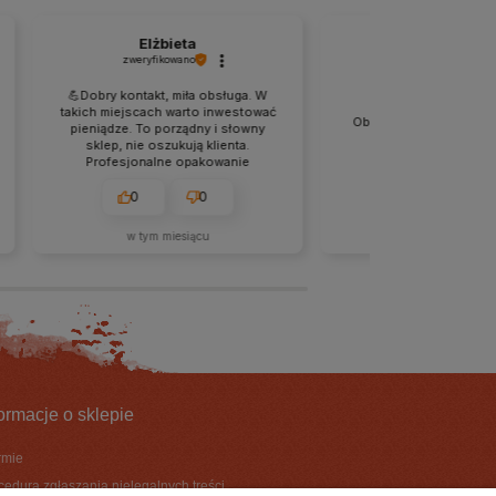
Elżbieta
Paulina
zweryfikowano
zweryfikowano
💪Dobry kontakt, miła obsługa. W
takich miejscach warto inwestować
Obsługa na najwyższym po
pieniądze. To porządny i słowny
wrócę po kolejne zak
sklep, nie oszukują klienta.
Profesjonalne opakowanie
produktu i estetyczne folie dodały
jeszcze więcej wartości
0
0
0
0
produktom. Szeroki asortyment,
dużo nowości. Polecam.
w tym miesiącu
2026-07-08
formacje o sklepie
irmie
cedura zgłaszania nielegalnych treści