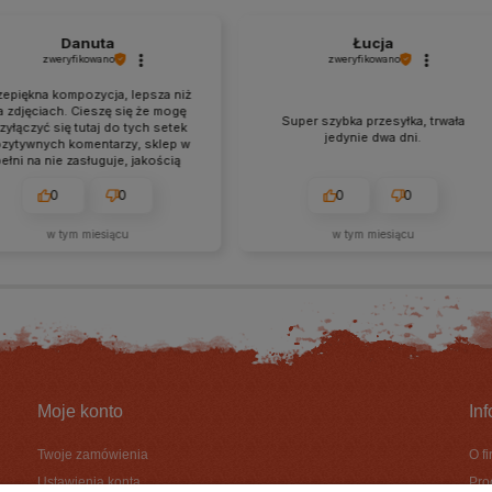
Danuta
Łucja
zweryfikowano
zweryfikowano
iękna kompozycja, lepsza niż
djęciach. Cieszę się że mogę
Super szybka przesyłka, trwała
ączyć się tutaj do tych setek
jedynie dwa dni.
tywnych komentarzy, sklep w
ni na nie zasługuje, jakością
mpozycji, obsługą, czasem
lizacji, pakowaniem. Gorąco
0
0
0
0
m wszystkim a ja już od teraz
estem ich stałą klientką❤️
w tym miesiącu
w tym miesiącu
Moje konto
In
Twoje zamówienia
O f
Ustawienia konta
Pro