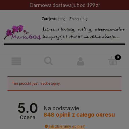
Darmowa dostawa już od 199 zł
Zarejestruj się
Zaloguj się
Ten produkt jest niedostępny.
5.0
Na podstawie
848
opinii
z całego okresu
Ocena
Jak zbieramy opinie?