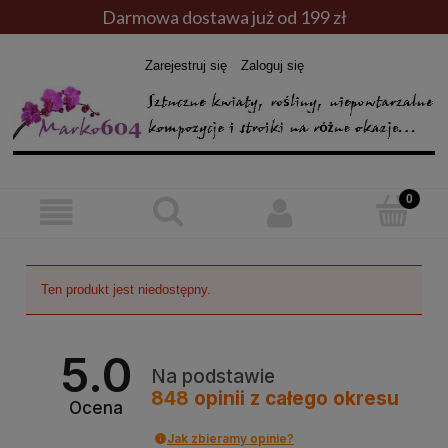
Darmowa dostawa już od 199 zł
Zarejestruj się
Zaloguj się
Ten produkt jest niedostępny.
5.0
Na podstawie
848
opinii
z całego okresu
Ocena
Jak zbieramy opinie?