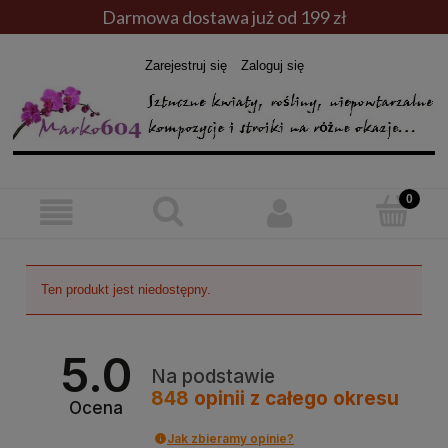
Darmowa dostawa już od 199 zł
Zarejestruj się
Zaloguj się
Ten produkt jest niedostępny.
5.0
Na podstawie
848
opinii
z całego okresu
Ocena
Jak zbieramy opinie?