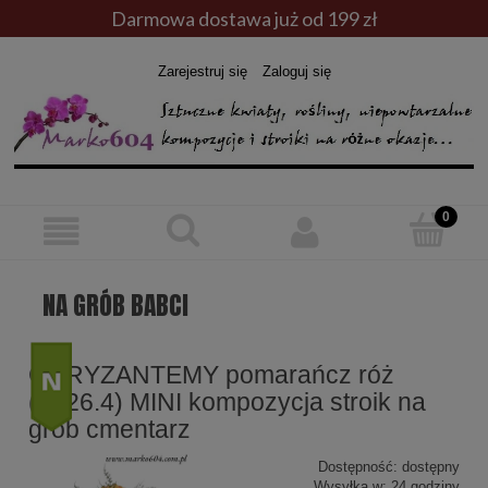
Darmowa dostawa już od 199 zł
Zarejestruj się
Zaloguj się
NA GRÓB BABCI
CHRYZANTEMY pomarańcz róż
(1526.4) MINI kompozycja stroik na
grób cmentarz
nowość
Dostępność:
dostępny
Wysyłka w:
24 godziny