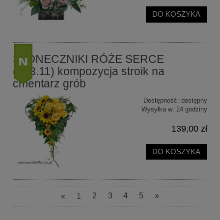
DO KOSZYKA
SŁONECZNIKI RÓŻE SERCE
(663.11) kompozycja stroik na
cmentarz grób
nowość
Dostępność:
dostępny
Wysyłka w:
24 godziny
139,00 zł
DO KOSZYKA
«
1
2
3
4
5
»