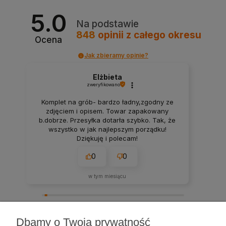
5.0
Na podstawie
848
opinii
z całego okresu
Ocena
Jak zbieramy opinie?
Elżbieta
zweryfikowano
Komplet na grób- bardzo ładny,zgodny ze
zdjęciem i opisem. Towar zapakowany
b.dobrze. Przesyłka dotarła szybko. Tak, że
wszystko w jak najlepszym porządku!
Dziękuję i polecam!
0
0
w tym miesiącu
zebranych i zweryfikowanych przez
Dbamy o Twoją prywatność