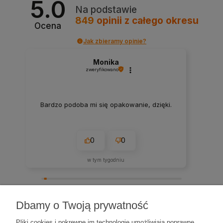
5.0
Na podstawie
849
opinii
z całego okresu
Ocena
Jak zbieramy opinie?
Monika
zweryfikowano
Bardzo podoba mi się opakowanie, dzięki.
0
0
w tym tygodniu
zebranych i zweryfikowanych przez
Dbamy o Twoją prywatność
Pliki cookies i pokrewne im technologie umożliwiają poprawne