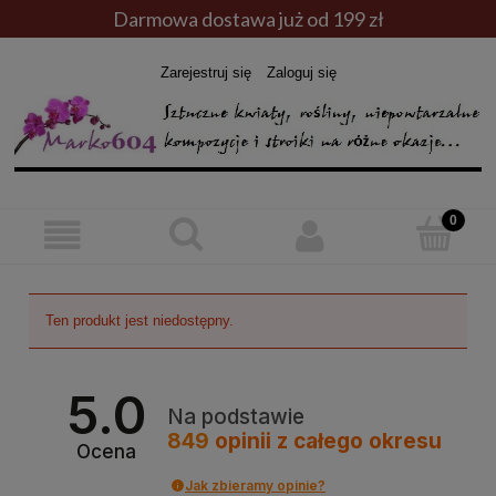
Darmowa dostawa już od 199 zł
Zarejestruj się
Zaloguj się
Ten produkt jest niedostępny.
5.0
Na podstawie
849
opinii
z całego okresu
Ocena
Jak zbieramy opinie?