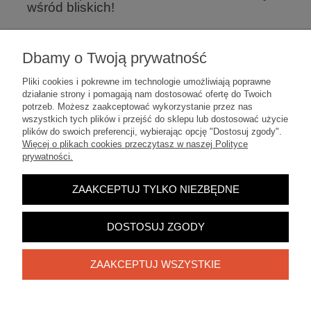
wśród bliskich!
Dbamy o Twoją prywatność
Pliki cookies i pokrewne im technologie umożliwiają poprawne
działanie strony i pomagają nam dostosować ofertę do Twoich
potrzeb. Możesz zaakceptować wykorzystanie przez nas
wszystkich tych plików i przejść do sklepu lub dostosować użycie
plików do swoich preferencji, wybierając opcję "Dostosuj zgody".
Warunki zakupów
Więcej o plikach cookies przeczytasz w naszej Polityce
prywatności.
Moje konto
ZAAKCEPTUJ TYLKO NIEZBĘDNE
Informacje o sklepie
DOSTOSUJ ZGODY
ZAAKCEPTUJ WSZYSTKIE