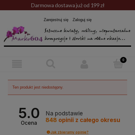
Darmowa dostawa już od 199 zł
Zarejestruj się
Zaloguj się
Ten produkt jest niedostępny.
5.0
Na podstawie
848
opinii
z całego okresu
Ocena
Jak zbieramy opinie?